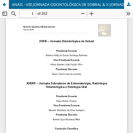
ANAIS - VIII JORNADA ODONTOLÓGICA DE SOBRAL & X JORNADA SOBRALENSE DE ESTOMATOLOGIA, RADIOLOGIA ODONTOLÓGICA E PATOLOGIA ORAL