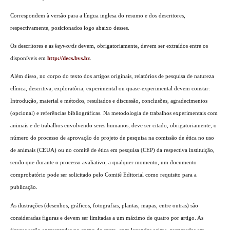
Correspondem à versão para a língua inglesa do resumo e dos descritores,
respectivamente, posicionados logo abaixo desses.
Os descritores e as
keywords
devem, obrigatoriamente, devem ser extraídos entre os
disponíveis em
http://decs.bvs.br
.
Além disso, no corpo do texto dos artigos originais, relatórios de pesquisa de natureza
clínica, descritiva, exploratória, experimental ou quase-experimental devem constar:
Introdução, material e métodos, resultados e discussão, conclusões, agradecimentos
(opcional) e referências bibliográficas. Na metodologia de trabalhos experimentais com
animais e de trabalhos envolvendo seres humanos, deve ser citado, obrigatoriamente, o
número do processo de aprovação do projeto de pesquisa na comissão de ética no uso
de animais (CEUA) ou no comitê de ética em pesquisa (CEP) da respectiva instituição,
sendo que durante o processo avaliativo, a qualquer momento, um documento
comprobatório pode ser solicitado pelo Comitê Editorial como requisito para a
publicação.
As ilustrações (desenhos, gráficos, fotografias, plantas, mapas, entre outras) são
consideradas figuras e devem ser limitadas a um máximo de quatro por artigo. As
figuras serão apresentadas no corpo do texto, com legendas acima, numeradas em