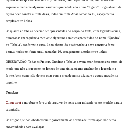
sequência mediante algarismos arábicos precedidos do nome “Figura”. Logo abaixo da
figura deve constar a fonte desta, todos em fonte Arial, tamanho 10, espaçamento
simples entre linhas.
Os quadros e tabelas deverão ser apresentados no corpo do texto, com legendas acima,
numeradas em sequência mediante algarismos arábicos precedidos do nome “Quadro”
ou "Tabela", conforme o caso. Logo abaixo do quadro/tabela deve constar a fonte
deste/a, todos em fonte Arial, tamanho 10, espaçamento simples entre linhas.
OBSERVAÇÃO: Todas as Figuras, Quadros e Tabelas devem estar dispostos no texto, de
modo que não ultrapassem os limites de uma única página (incluindo a legenda e a
fonte), bem como não devem estar com a metade numa página e a aoutra metade na
seguinte.
Template:
Clique aqui
para obter o
layout
do arquivo de texto a ser utilizado como modelo para a
submissão.
Os artigos que não obedecererm rigorosamente as normas de formatação não serão
encaminhados para avaliaçao.