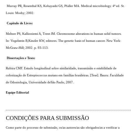
Murray PR, Rosenthal KS, Kobayashi GS, Pfaller MA. Medical microbiology. 4ª ed. St.
Louis: Mosby; 2002.
Capítulo de Livro:
Meltzer PS, Kallioniemi A, Trent JM. Chromosome alterations in human solid tumors.
In: Vogelstein B,Kinzler KW, editores. The genetic basis of human cancer. New York:
McGraw-Hill; 2002. p. 93-113.
Dissertações e Teses:
Rubira CMF. Estudo longitudinal sobre similaridade, transmissão e estabilidade de
colonização de Estreptococcus mutans em famílias brasileiras. [Tese]. Bauru: Faculdade
de Odontologia, Universidade deSão Paulo; 2007.
Equipe Editorial
CONDIÇÕES PARA SUBMISSÃO
Como parte do processo de submissão, os/as autores/as são obrigados/as a verificar a