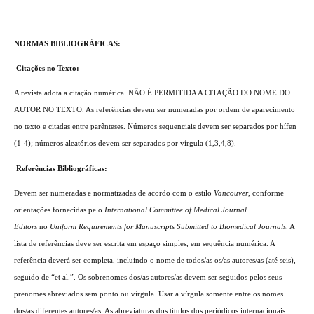
NORMAS BIBLIOGRÁFICAS:
Citações no Texto:
A revista adota a citação numérica. NÃO É PERMITIDA A CITAÇÃO DO NOME DO
AUTOR NO TEXTO. As referências devem ser numeradas por ordem de aparecimento
no texto e citadas entre parênteses. Números sequenciais devem ser separados por hífen
(1-4); números aleatórios devem ser separados por vírgula (1,3,4,8).
Referências Bibliográficas:
Devem ser numeradas e normatizadas de acordo com o estilo
Vancouver
, conforme
orientações fornecidas pelo
International Committee of Medical Journal
Editors
no
Uniform Requirements for Manuscripts Submitted to Biomedical Journals
. A
lista de referências deve ser escrita em espaço simples, em sequência numérica. A
referência deverá ser completa, incluindo o nome de todos/as os/as autores/as (até seis),
seguido de “et al.”. Os sobrenomes dos/as autores/as devem ser seguidos pelos seus
prenomes abreviados sem ponto ou vírgula. Usar a vírgula somente entre os nomes
dos/as diferentes autores/as. As abreviaturas dos títulos dos periódicos internacionais