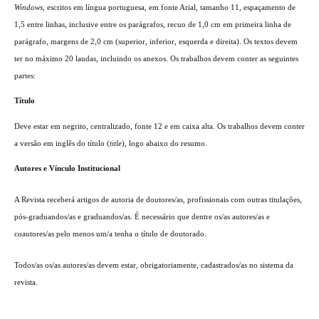
Windows
, escritos em língua portuguesa, em fonte Arial, tamanho 11, espaçamento de
1,5 entre linhas, inclusive entre os parágrafos, recuo de 1,0 cm em primeira linha de
parágrafo, margens de 2,0 cm (superior, inferior, esquerda e direita). Os textos devem
ter no máximo 20 laudas, incluindo os anexos. Os trabalhos devem conter as seguintes
partes:
Título
Deve estar em negrito, centralizado, fonte 12 e em caixa alta. Os trabalhos devem conter
a versão em inglês do título (
title
), logo abaixo do resumo.
Autores e Vínculo Institucional
A Revista receberá artigos de autoria de doutores/as, profissionais com outras titulações,
pós-graduandos/as e graduandos/as. É necessário que dentre os/as autores/as e
coautores/as pelo menos um/a tenha o título de doutorado.
Todos/as os/as autores/as devem estar, obrigatoriamente, cadastrados/as no sistema da
revista.