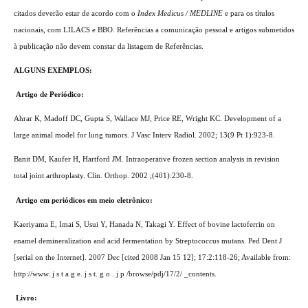
citados deverão estar de acordo com o
Index Medicus / MEDLINE
e para os títulos
nacionais, com LILACS e BBO. Referências a comunicação pessoal e artigos submetidos
à publicação não devem constar da listagem de Referências.
ALGUNS EXEMPLOS:
Artigo de Periódico:
Ahrar K, Madoff DC, Gupta S, Wallace MJ, Price RE, Wright KC. Development of a
large animal model for lung tumors. J Vasc Interv Radiol. 2002; 13(9 Pt 1):923-8.
Banit DM, Kaufer H, Hartford JM. Intraoperative frozen section analysis in revision
total joint arthroplasty. Clin. Orthop. 2002 ;(401):230-8.
Artigo em periódicos em meio eletrônico:
Kaeriyama E, Imai S, Usui Y, Hanada N, Takagi Y. Effect of bovine lactoferrin on
enamel demineralization and acid fermentation by Streptococcus mutans. Ped Dent J
[serial on the Internet]. 2007 Dec [cited 2008 Jan 15 12]; 17:2:118-26; Available from:
http://www. j s t a g e. j s t. g o . j p /browse/pdj/17/2/ _contents.
Livro: