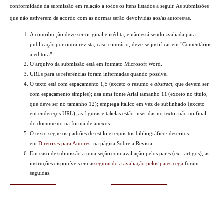
conformidade da submissão em relação a todos os itens listados a seguir. As submissões
que não estiverem de acordo com as normas serão devolvidas aos/as autores/as.
A contribuição deve ser original e inédita, e não está sendo avaliada para
publicação por outra revista; caso contrário, deve-se justificar em "Comentários
a editora".
O arquivo da submissão está em formato Microsoft Word.
URLs para as referências foram informadas quando possível.
O texto está com espaçamento 1,5 (exceto o resumo e
abstract
, que devem ser
com espaçamento simples); usa uma fonte Arial tamanho 11 (exceto no título,
que deve ser no tamanho 12); emprega itálico em vez de sublinhado (exceto
em endereços URL); as figuras e tabelas estão inseridas no texto, não no final
do documento na forma de anexos.
O texto segue os padrões de estilo e requisitos bibliográficos descritos
em
Diretrizes para Autores
, na página Sobre a Revista.
Em caso de submissão a uma seção com avaliação pelos pares (ex.: artigos), as
instruções disponíveis em a
ssegurando a avaliação pelos pares cega
foram
seguidas.