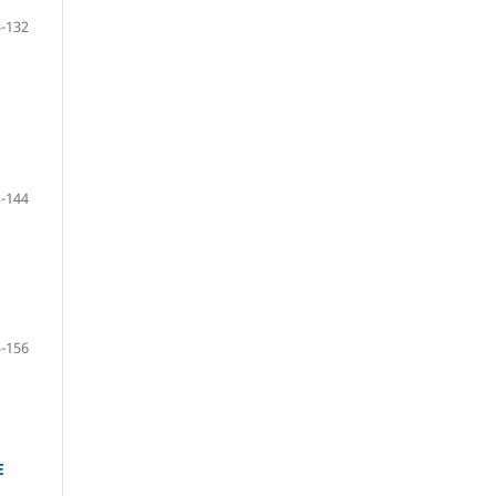
-132
-144
-156
E