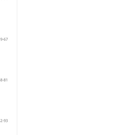
59-67
68-81
82-93