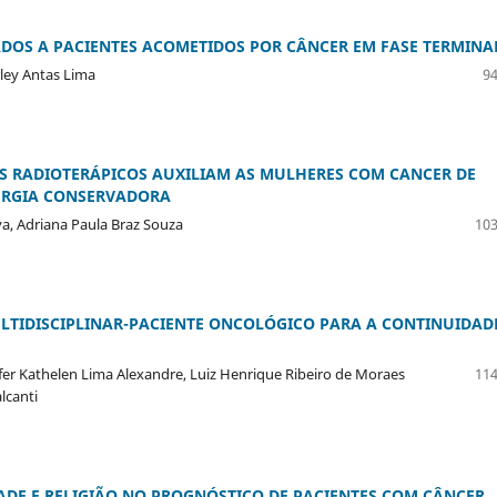
DOS A PACIENTES ACOMETIDOS POR CÂNCER EM FASE TERMINA
rley Antas Lima
94
S RADIOTERÁPICOS AUXILIAM AS MULHERES COM CANCER DE
URGIA CONSERVADORA
a, Adriana Paula Braz Souza
103
ULTIDISCIPLINAR-PACIENTE ONCOLÓGICO PARA A CONTINUIDAD
ifer Kathelen Lima Alexandre, Luiz Henrique Ribeiro de Moraes
114
lcanti
DADE E RELIGIÃO NO PROGNÓSTICO DE PACIENTES COM CÂNCER