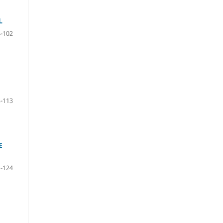
L
-102
-113
E
-124